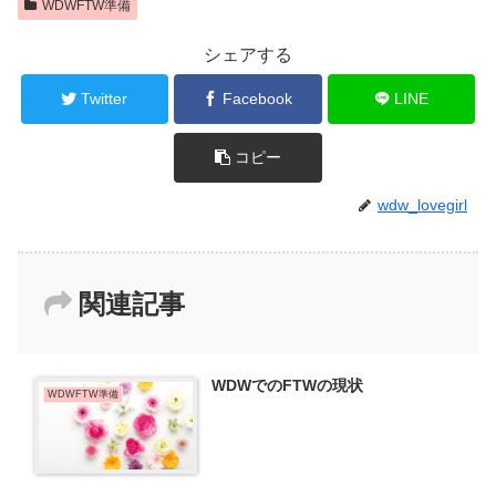
WDWFTW準備
シェアする
Twitter
Facebook
LINE
コピー
wdw_lovegirl
関連記事
WDWでのFTWの現状
WDWFTW準備