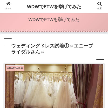
2022.09にWDWで挙式済。レポ挙げています
WDWでFTWを挙げてみた
ホーム
検索
WDWでFTWを挙げてみた
ウェディングドレス試着①～エニーブ
ライダルさん～
WDWFTW準備